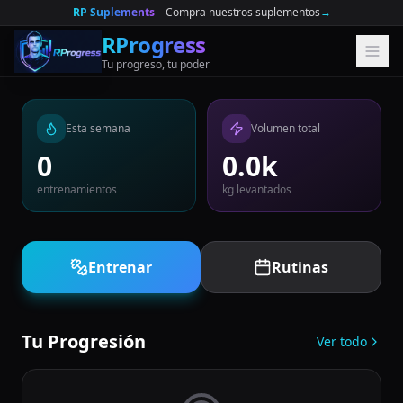
RP Suplements
—
Compra nuestros suplementos
→
RProgress
Tu progreso, tu poder
Esta semana
Volumen total
0
0.0
k
entrenamientos
kg levantados
Entrenar
Rutinas
Tu Progresión
Ver todo