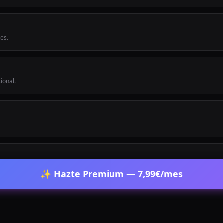
tes.
ional.
✨ Hazte Premium — 7,99€/mes